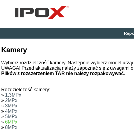
Repo
Kamery
Wybierz rozdzielczość kamery. Następnie wybierz model urząd
UWAGA! Przed aktualizacją należy zapoznać się z uwagami o
Plików z rozszerzeniem TAR nie należy rozpakowywać.
Rozdzielczość kamery:
»
1.3MPx
»
2MPx
»
3MPx
»
4MPx
»
5MPx
»
6MPx
»
8MPx