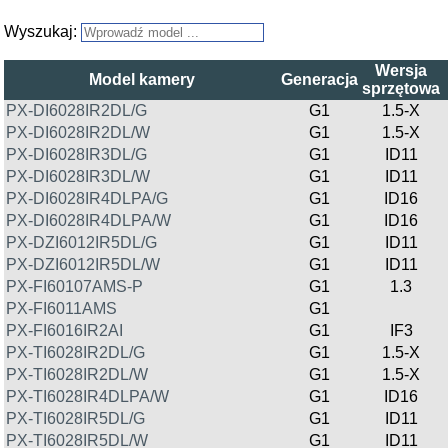
Wyszukaj:
Wersja
Model kamery
Generacja
sprzętowa
PX-DI6028IR2DL/G
G1
1.5-X
PX-DI6028IR2DL/W
G1
1.5-X
PX-DI6028IR3DL/G
G1
ID11
PX-DI6028IR3DL/W
G1
ID11
PX-DI6028IR4DLPA/G
G1
ID16
PX-DI6028IR4DLPA/W
G1
ID16
PX-DZI6012IR5DL/G
G1
ID11
PX-DZI6012IR5DL/W
G1
ID11
PX-FI60107AMS-P
G1
1.3
PX-FI6011AMS
G1
PX-FI6016IR2AI
G1
IF3
PX-TI6028IR2DL/G
G1
1.5-X
PX-TI6028IR2DL/W
G1
1.5-X
PX-TI6028IR4DLPA/W
G1
ID16
PX-TI6028IR5DL/G
G1
ID11
PX-TI6028IR5DL/W
G1
ID11