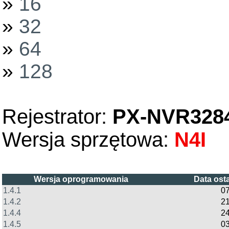
»
16
»
32
»
64
»
128
Rejestrator:
PX-NVR328
Wersja sprzętowa:
N4I
Wersja oprogramowania
Data ost
1.4.1
07
1.4.2
21
1.4.4
24
1.4.5
03