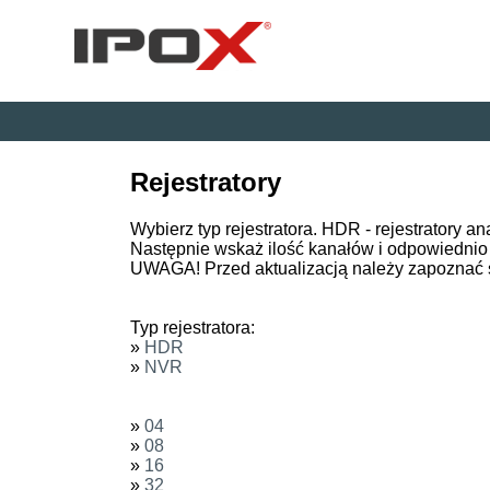
Rejestratory
Wybierz typ rejestratora. HDR - rejestratory a
Następnie wskaż ilość kanałów i odpowiednio
UWAGA! Przed aktualizacją należy zapoznać 
Typ rejestratora:
»
HDR
»
NVR
»
04
»
08
»
16
»
32