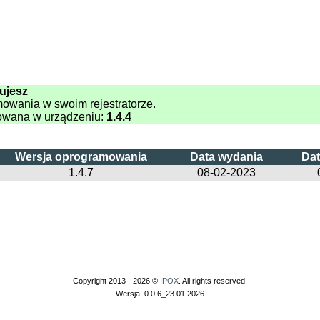
ujesz
mowania w swoim rejestratorze.
owana w urządzeniu:
1.4.4
Wersja oprogramowania
Data wydania
Dat
1.4.7
08-02-2023
Copyright 2013 - 2026 ©
IPOX
. All rights reserved.
Wersja: 0.0.6_23.01.2026