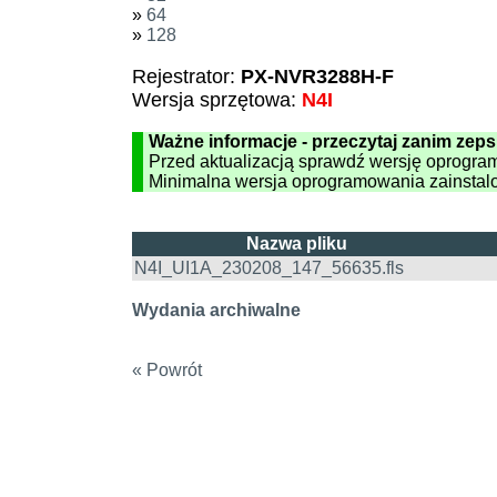
»
64
»
128
Rejestrator:
PX-NVR3288H-F
Wersja sprzętowa:
N4I
Ważne informacje - przeczytaj zanim zeps
Przed aktualizacją sprawdź wersję oprogra
Minimalna wersja oprogramowania zainstal
Nazwa pliku
N4I_UI1A_230208_147_56635.fls
Wydania archiwalne
« Powrót