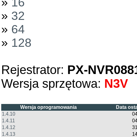
»
16
»
32
»
64
»
128
Rejestrator:
PX-NVR088
Wersja sprzętowa:
N3V
Wersja oprogramowania
Data ost
1.4.10
0
1.4.11
0
1.4.12
31
1.4.13
14