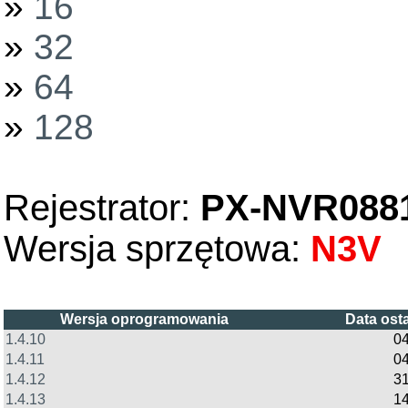
»
16
»
32
»
64
»
128
Rejestrator:
PX-NVR088
Wersja sprzętowa:
N3V
Wersja oprogramowania
Data ost
1.4.10
0
1.4.11
0
1.4.12
31
1.4.13
14