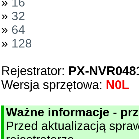
»
16
»
32
»
64
»
128
Rejestrator:
PX-NVR048
Wersja sprzętowa:
N0L
Ważne informacje - pr
Przed aktualizacją spr