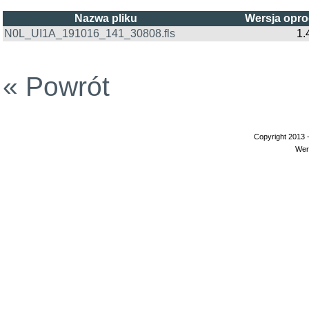
Nazwa pliku
Wersja opr
N0L_UI1A_191016_141_30808.fls
1.
« Powrót
Copyright 2013 
Wer