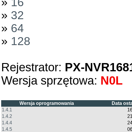
»
16
»
32
»
64
»
128
Rejestrator:
PX-NVR168
Wersja sprzętowa:
N0L
Wersja oprogramowania
Data ost
1.4.1
16
1.4.2
21
1.4.4
24
1.4.5
06