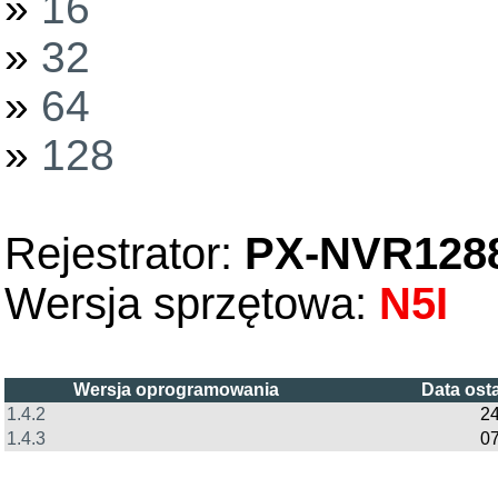
»
16
»
32
»
64
»
128
Rejestrator:
PX-NVR128
Wersja sprzętowa:
N5I
Wersja oprogramowania
Data ost
1.4.2
24
1.4.3
07