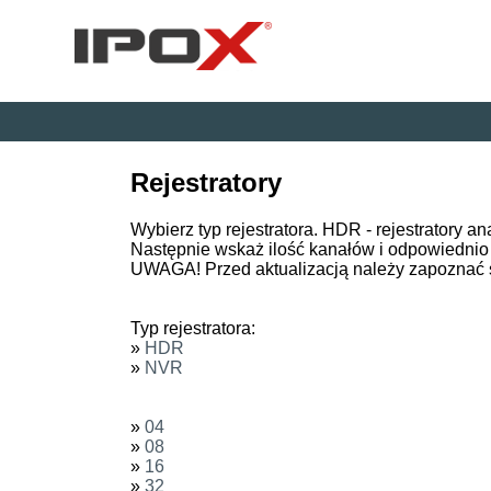
Rejestratory
Wybierz typ rejestratora. HDR - rejestratory a
Następnie wskaż ilość kanałów i odpowiednio
UWAGA! Przed aktualizacją należy zapoznać 
Typ rejestratora:
»
HDR
»
NVR
»
04
»
08
»
16
»
32