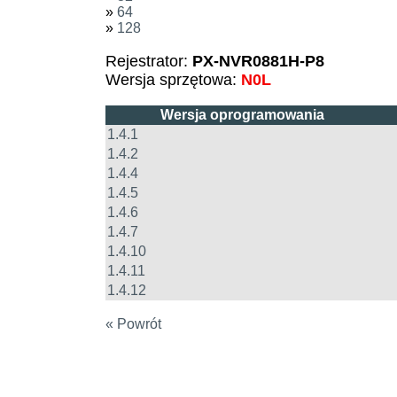
»
64
»
128
Rejestrator:
PX-NVR0881H-P8
Wersja sprzętowa:
N0L
Wersja oprogramowania
1.4.1
1.4.2
1.4.4
1.4.5
1.4.6
1.4.7
1.4.10
1.4.11
1.4.12
« Powrót