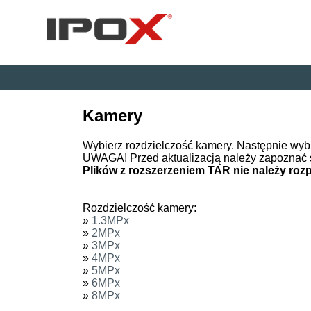
Kamery
Wybierz rozdzielczość kamery. Następnie wyb
UWAGA! Przed aktualizacją należy zapoznać 
Plików z rozszerzeniem TAR nie należy ro
Rozdzielczość kamery:
»
1.3MPx
»
2MPx
»
3MPx
»
4MPx
»
5MPx
»
6MPx
»
8MPx