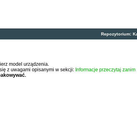
Repozytorium:
K
ierz model urządzenia.
się z uwagami opisanymi w sekcji:
Informacje przeczytaj zanim
zpakowywać.