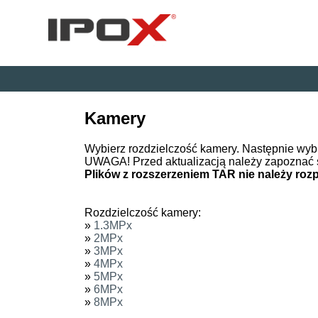
Kamery
Wybierz rozdzielczość kamery. Następnie wyb
UWAGA! Przed aktualizacją należy zapoznać 
Plików z rozszerzeniem TAR nie należy ro
Rozdzielczość kamery:
»
1.3MPx
»
2MPx
»
3MPx
»
4MPx
»
5MPx
»
6MPx
»
8MPx