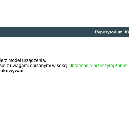
Repozytorium:
K
ierz model urządzenia.
się z uwagami opisanymi w sekcji:
Informacje przeczytaj zanim
zpakowywać.