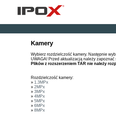
Kamery
Wybierz rozdzielczość kamery. Następnie wyb
UWAGA! Przed aktualizacją należy zapoznać 
Plików z rozszerzeniem TAR nie należy ro
Rozdzielczość kamery:
»
1.3MPx
»
2MPx
»
3MPx
»
4MPx
»
5MPx
»
6MPx
»
8MPx